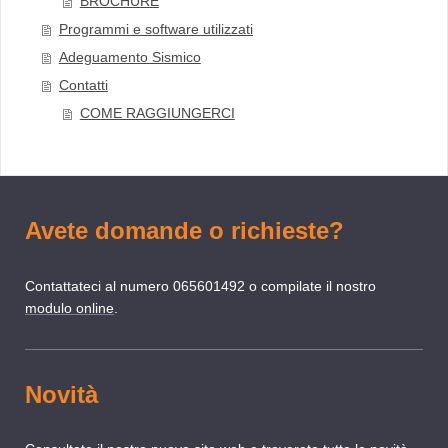
BROCHURE
Programmi e software utilizzati
Adeguamento Sismico
Contatti
COME RAGGIUNGERCI
Avete domande o richieste?
Contattateci al numero 065601492 o compilate il nostro
modulo online
.
Novità